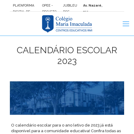
PLATAFORMA
OPEE -
JUBILEU
Av. Nazaré,
DIGITAL DE
PROJETO
DOS
711 –
ENSINO FTD
DE VIDA
JOVENS
Ipiranga:
São
Paulo/SP
CALENDÁRIO ESCOLAR
2023
O calendário escolar para o ano letivo de 2023 já está
disponível para a comunidade educativa! Confira todas as