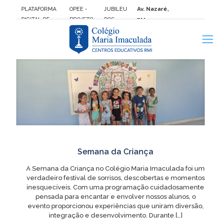
PLATAFORMA
OPEE -
JUBILEU
Av. Nazaré,
DIGITAL DE
PROJETO
DOS
711 –
ENSINO FTD
DE VIDA
JOVENS
Ipiranga:
São
Paulo/SP
Semana da Criança
A Semana da Criança no Colégio Maria Imaculada foi um
verdadeiro festival de sorrisos, descobertas e momentos
inesquecíveis. Com uma programação cuidadosamente
pensada para encantar e envolver nossos alunos, o
evento proporcionou experiências que uniram diversão,
integração e desenvolvimento. Durante
[…]