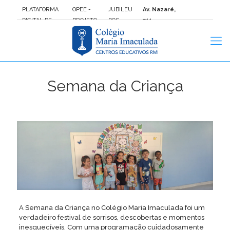
PLATAFORMA
OPEE -
JUBILEU
Av. Nazaré,
DIGITAL DE
PROJETO
DOS
711 –
ENSINO FTD
DE VIDA
JOVENS
Ipiranga:
São
Paulo/SP
Semana da Criança
A Semana da Criança no Colégio Maria Imaculada foi um
verdadeiro festival de sorrisos, descobertas e momentos
inesquecíveis. Com uma programação cuidadosamente